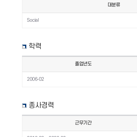
대분류
Social
학력
졸업년도
2006-02
종사경력
근무기간