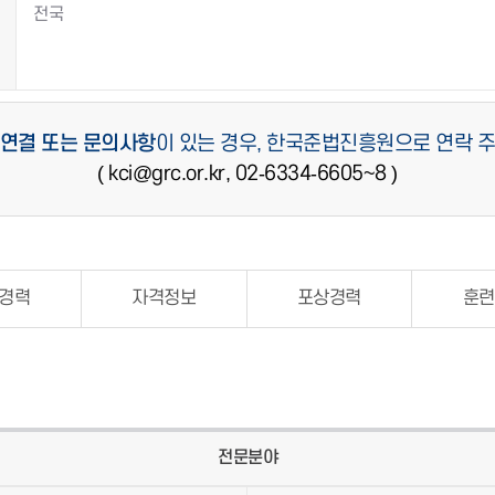
전국
연결 또는 문의사항
이 있는 경우, 한국준법진흥원으로 연락 
( kci@grc.or.kr, 02-6334-6605~8 )
경력
자격정보
포상경력
훈련
전문분야