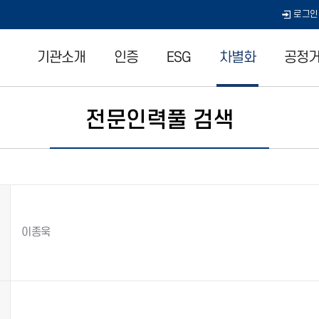
로그인
기관소개
인증
ESG
차별화
공정거
전문인력풀 검색
이종욱