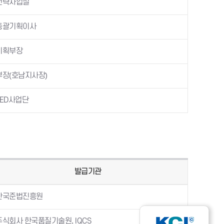
전략사업실
총괄기획이사
기획부장
부장(호남지사장)
LED사업단
발급기관
한국준법진흥원
주식회사 한국품질기술원, IQCS