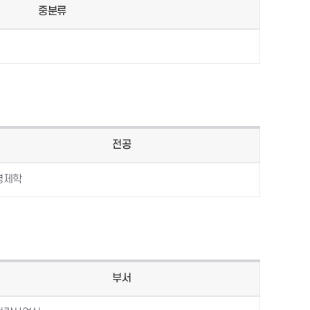
중분류
전공
경제학
부서